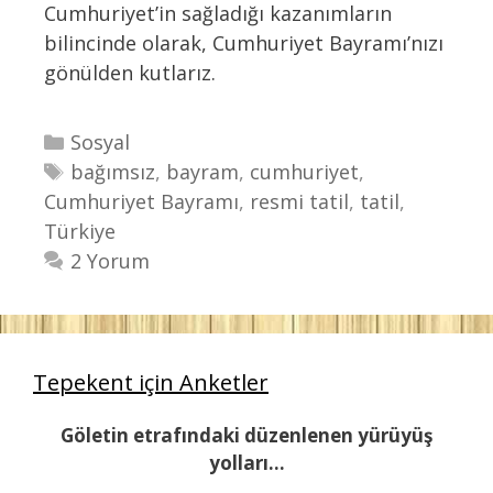
Cumhuriyet’in sağladığı kazanımların
bilincinde olarak, Cumhuriyet Bayramı’nızı
gönülden kutlarız.
K
Sosyal
a
E
bağımsız
,
bayram
,
cumhuriyet
,
Cumhuriyet Bayramı
t
t
,
resmi tatil
,
tatil
,
Türkiye
e
i
g
k
2 Yorum
o
e
r
t
i
l
l
e
Tepekent için Anketler
e
r
Göletin etrafındaki düzenlenen yürüyüş
r
yolları...