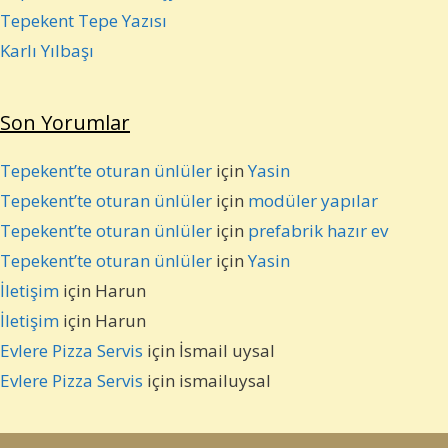
Tepekent Tepe Yazısı
Karlı Yılbaşı
Son Yorumlar
Tepekent’te oturan ünlüler
için
Yasin
Tepekent’te oturan ünlüler
için
modüler yapılar
Tepekent’te oturan ünlüler
için
prefabrik hazır ev
Tepekent’te oturan ünlüler
için
Yasin
İletişim
için
Harun
İletişim
için
Harun
Evlere Pizza Servis
için
İsmail uysal
Evlere Pizza Servis
için
ismailuysal