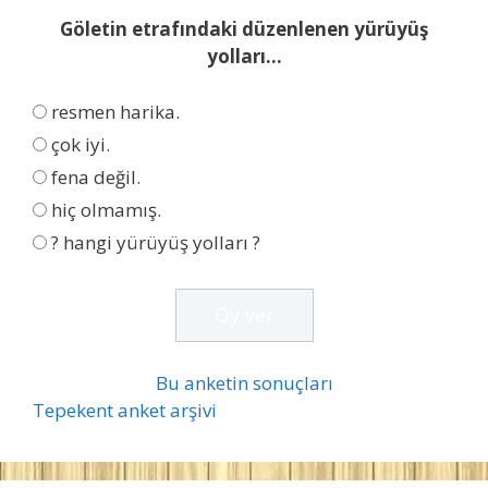
e
r
Göletin etrafındaki düzenlenen yürüyüş
r
yolları...
resmen harika.
çok iyi.
fena değil.
hiç olmamış.
? hangi yürüyüş yolları ?
Bu anketin sonuçları
Tepekent anket arşivi