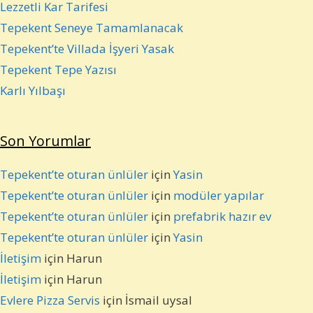
Lezzetli Kar Tarifesi
Tepekent Seneye Tamamlanacak
Tepekent’te Villada İşyeri Yasak
Tepekent Tepe Yazısı
Karlı Yılbaşı
Son Yorumlar
Tepekent’te oturan ünlüler
için
Yasin
Tepekent’te oturan ünlüler
için
modüler yapılar
Tepekent’te oturan ünlüler
için
prefabrik hazır ev
Tepekent’te oturan ünlüler
için
Yasin
İletişim
için
Harun
İletişim
için
Harun
Evlere Pizza Servis
için
İsmail uysal