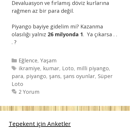
Devaluasyon ve fırlamış döviz kurlarına
rağmen az bir para değil.
Piyango bayiye gidelim mi? Kazanma
olasılığı yalnız
26 milyonda 1
. Ya çıkarsa . .
. ?
K
Eğlence
,
Yaşam
a
E
ikramiye
,
kumar
,
Loto
,
milli piyango
,
para
t
t
,
piyango
,
şans
,
şans oyunlar
,
Süper
Loto
e
i
g
k
2 Yorum
o
e
r
t
i
l
l
e
Tepekent için Anketler